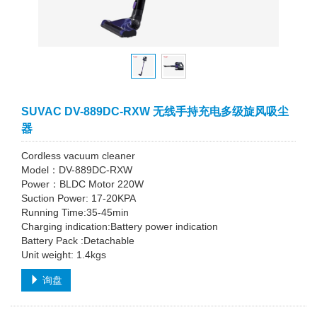
SUVAC DV-889DC-RXW 无线手持充电多级旋风吸尘
器
Cordless vacuum cleaner
Model：DV-889DC-RXW
Power：BLDC Motor 220W
Suction Power: 17-20KPA
Running Time:35-45min
Charging indication:Battery power indication
Battery Pack :Detachable
Unit weight: 1.4kgs
询盘