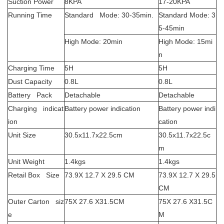
Suction Power
8KPA
17-20KPA
Running Time
Standard Mode: 30-35min.
Standard Mode: 3
5-45min
High Mode: 20min
High Mode: 15mi
n
Charging Time
5H
5H
Dust Capacity
0.8L
0.8L
Battery Pack
Detachable
Detachable
Charging indicat
Battery power indication
Battery power indi
ion
cation
Unit Size
30.5x11.7x22.5cm
30.5x11.7x22.5c
m
Unit Weight
1.4kgs
1.4kgs
Retail Box Size
73.9X 12.7 X 29.5 CM
73.9X 12.7 X 29.5
CM
Outer Carton siz
75X 27.6 X31.5CM
75X 27.6 X31.5C
e
M