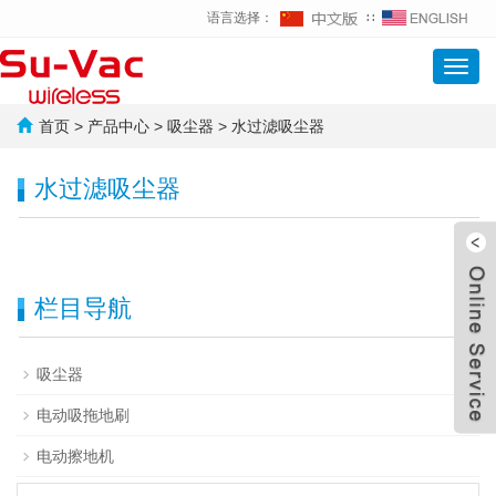
语言选择：
∷
Toggl
navig
首页
>
产品中心
>
吸尘器
>
水过滤吸尘器
水过滤吸尘器
栏目导航
+
吸尘器
合作 
电动吸拖地刷
电动擦地机