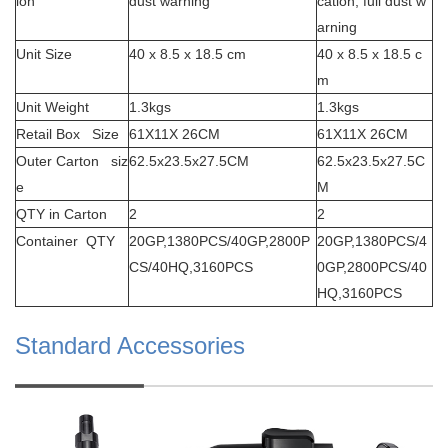
ion
dust warning
cation, full dust w
arning
Unit Size
40 x 8.5 x 18.5 cm
40 x 8.5 x 18.5 c
m
Unit Weight
1.3kgs
1.3kgs
Retail Box Size
61X11X 26CM
61X11X 26CM
Outer Carton siz
62.5x23.5x27.5CM
62.5x23.5x27.5C
e
M
QTY in Carton
2
2
Container QTY
20GP,1380PCS/40GP,2800P
20GP,1380PCS/4
CS/40HQ,3160PCS
0GP,2800PCS/40
HQ,3160PCS
Standard Accessories