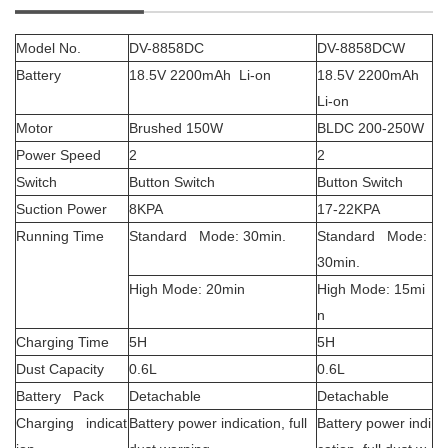
Model No.
DV-8858DC
DV-8858DCW
Battery
18.5V 2200mAh Li-on
18.5V 2200mAh
Li-on
Motor
Brushed 150W
BLDC 200-250W
Power Speed
2
2
Switch
Button Switch
Button Switch
Suction Power
8KPA
17-22KPA
Running Time
Standard Mode: 30min.
Standard Mode:
30min.
High Mode: 20min
High Mode: 15mi
n
Charging Time
5H
5H
Dust Capacity
0.6L
0.6L
Battery Pack
Detachable
Detachable
Charging indicat
Battery power indication, full
Battery power indi